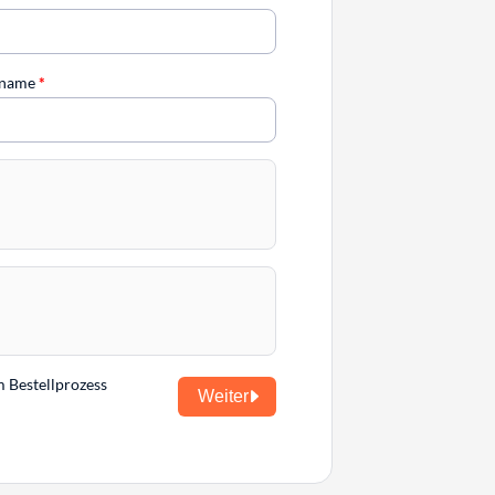
chname
*
m Bestellprozess
Weiter