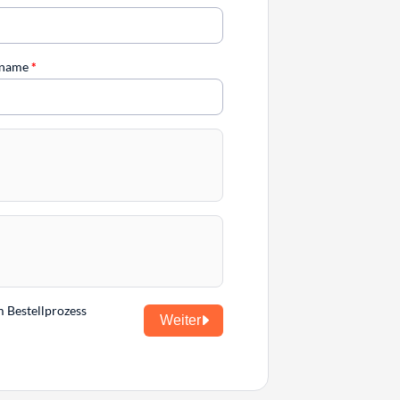
chname
*
m Bestellprozess
Weiter