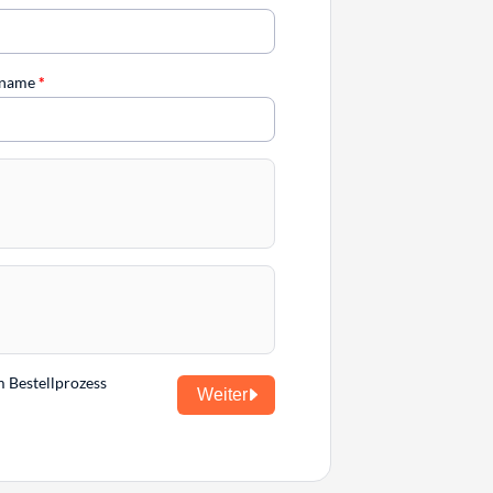
chname
*
m Bestellprozess
Weiter