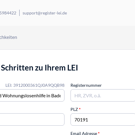
 5984422
support@register-lei.de
chkeiten
 Schritten zu Ihrem LEI
LEI: 3912000361QJ0A9QQB98
Registernummer
PLZ
*
Email Adresse
*