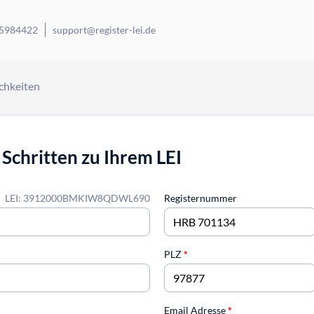
 5984422
support@register-lei.de
chkeiten
 Schritten zu Ihrem LEI
LEI: 3912000BMKIW8QDWL690
Registernummer
PLZ
*
Email Adresse
*