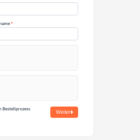
chname
*
m Bestellprozess
Weiter