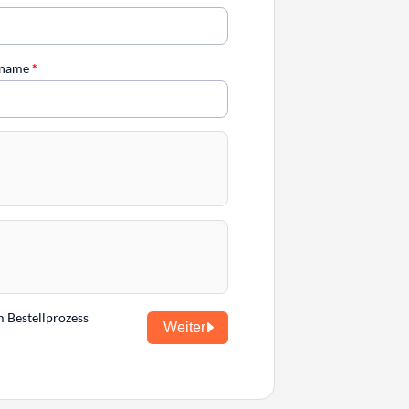
chname
*
m Bestellprozess
Weiter