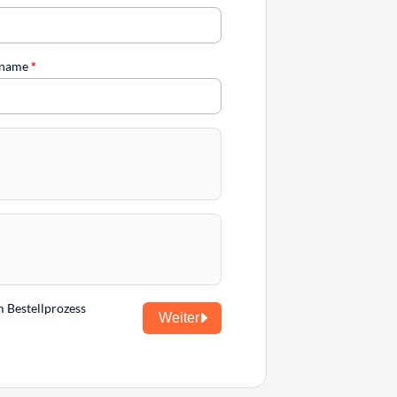
chname
*
m Bestellprozess
Weiter