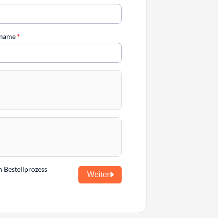
chname
*
m Bestellprozess
Weiter