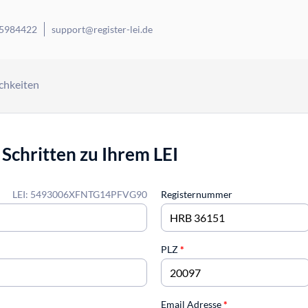
 5984422
support@register-lei.de
chkeiten
 Schritten zu Ihrem LEI
LEI: 5493006XFNTG14PFVG90
Registernummer
PLZ
*
Email Adresse
*