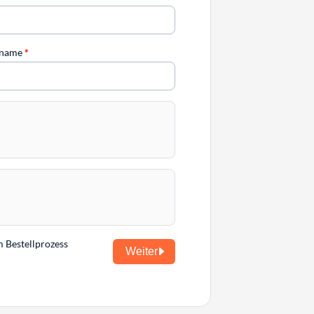
chname
*
m Bestellprozess
Weiter