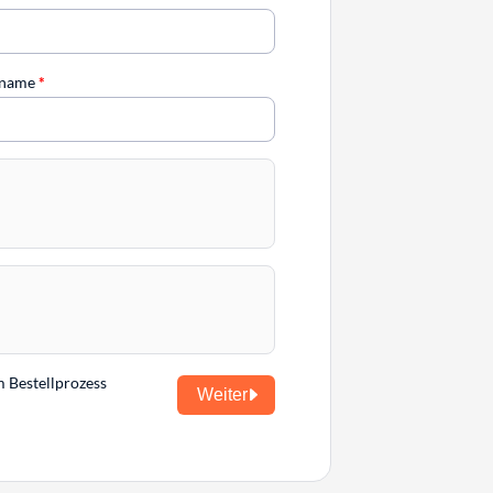
chname
*
m Bestellprozess
Weiter