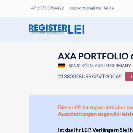
+49 1573 5984422
support@register-lei.de
AXA PORTFOLIO 
50670 KÖLN, AXA IM GERMANY,
21380028U9SAPVT4OC65
Dieser LEI ist registriert aber
Ausschüttungen zu gewährleist
Ist das Ihr LEI? Verlängern Sie I