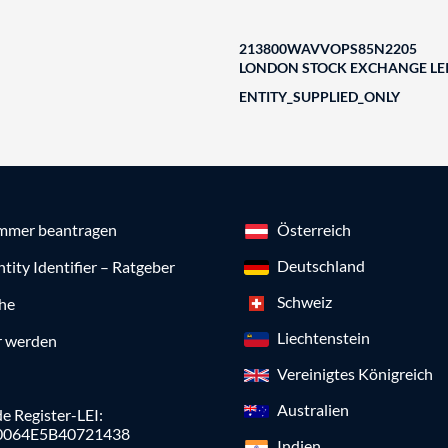
213800WAVVOPS85N2205
LONDON STOCK EXCHANGE LEI
ENTITY_SUPPLIED_ONLY
mmer beantragen
Österreich
Deutschland
ntity Identifier – Ratgeber
Schweiz
che
Liechtenstein
r werden
Vereinigtes Königreich
Australien
e Register-LEI:
0064E5B40721438
Indien