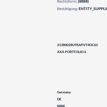
Rechtsform:
(8888)
Bestätigung:
ENTITY_SUPPL
21380028U9SAPVT4OC65
AXA PORTFOLIO 6
Germany
DE
8888