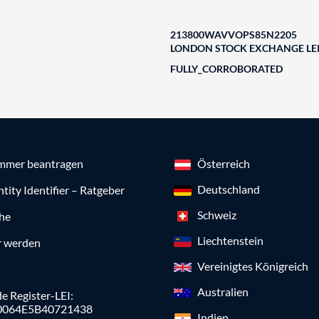
213800WAVVOPS85N2205
LONDON STOCK EXCHANGE LEI
FULLY_CORROBORATED
mmer beantragen
Österreich
Deutschland
ntity Identifier – Ratgeber
Schweiz
che
Liechtenstein
r werden
Vereinigtes Königreich
Australien
e Register-LEI:
0064E5B40721438
Indien