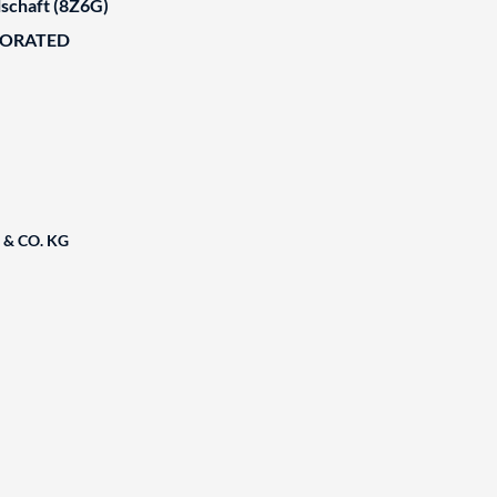
schaft (8Z6G)
BORATED
& CO. KG