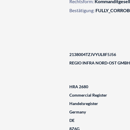
Rechtsform:
Kommanditgesell
Bestätigung:
FULLY_CORRO
2138004TZJVYUL8F5J56
REGIO INFRA NORD-OST GMBH 
HRA 2680
Commercial Register
Handelsregister
Germany
DE
8Z6G