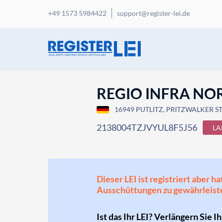
+49 1573 5984422
support@register-lei.de
REGIO INFRA NO
16949 PUTLITZ, PRITZWALKER ST
2138004TZJVYUL8F5J56
LA
Dieser LEI ist registriert aber
Ausschüttungen zu gewährleist
Ist das Ihr LEI? Verlängern Sie I