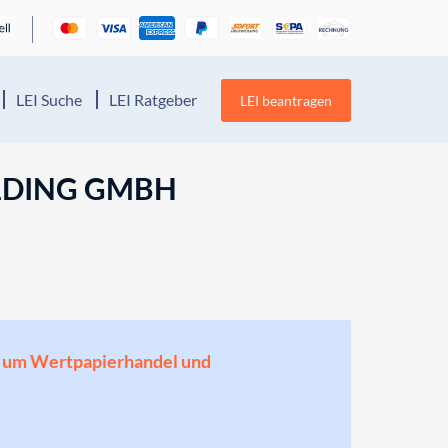
LEI Suche
LEI Ratgeber
LEI beantragen
LDING GMBH
en, um Wertpapierhandel und