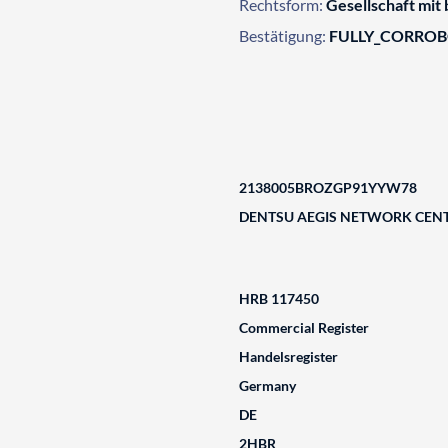
Rechtsform:
Gesellschaft mit
Bestätigung:
FULLY_CORRO
2138005BROZGP91YYW78
DENTSU AEGIS NETWORK CEN
HRB 117450
Commercial Register
Handelsregister
Germany
DE
2HBR