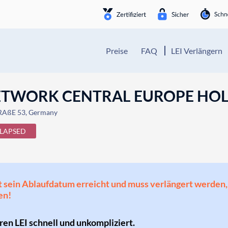
Preise
FAQ
LEI Verlängern
NETWORK CENTRAL EUROPE HO
AßE 53, Germany
LAPSED
 hat sein Ablaufdatum erreicht und muss verlängert werd
en!
hren LEI schnell und unkompliziert.