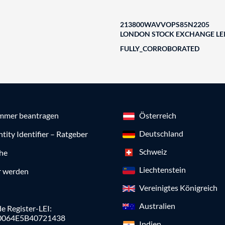
213800WAVVOPS85N2205
LONDON STOCK EXCHANGE LEI
FULLY_CORROBORATED
mmer beantragen
Österreich
Deutschland
ntity Identifier – Ratgeber
Schweiz
che
Liechtenstein
r werden
Vereinigtes Königreich
Australien
e Register-LEI:
0064E5B40721438
Indien