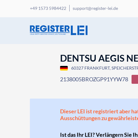
+49 1573 5984422
support@register-lei.de
DENTSU AEGIS 
60327 FRANKFURT, SPEICHERSTR
2138005BROZGP91YYW78
Dieser LEI ist registriert aber
Ausschüttungen zu gewährleist
Ist das Ihr LEI? Verlängern Sie I