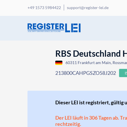
+49 1573 5984422
support@register-lei.de
RBS Deutschland 
60311 Frankfurt am Main, Rossma
213800CAHPGSZO58J202
Dieser LEI ist registriert, gültig 
Der LEI läuft in 306 Tagen ab. T
rechtzeitig.