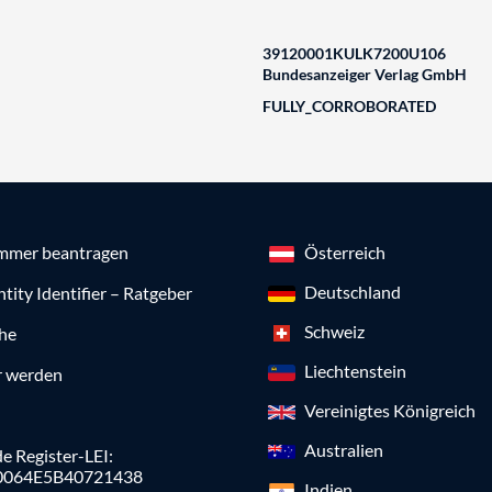
39120001KULK7200U106
Bundesanzeiger Verlag GmbH
FULLY_CORROBORATED
mmer beantragen
Österreich
Deutschland
ntity Identifier – Ratgeber
Schweiz
che
Liechtenstein
r werden
Vereinigtes Königreich
Australien
e Register-LEI:
0064E5B40721438
Indien