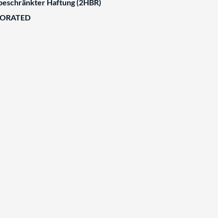
 beschränkter Haftung (2HBR)
BORATED
H