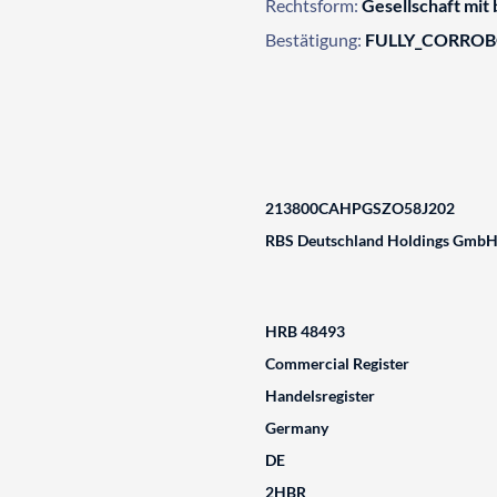
Rechtsform:
Gesellschaft mit
Bestätigung:
FULLY_CORRO
213800CAHPGSZO58J202
RBS Deutschland Holdings Gmb
HRB 48493
Commercial Register
Handelsregister
Germany
DE
2HBR