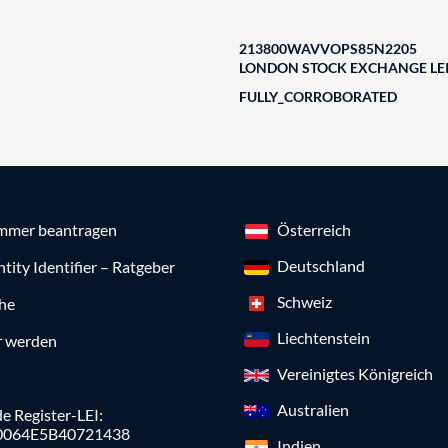
213800WAVVOPS85N2205
LONDON STOCK EXCHANGE LEI
FULLY_CORROBORATED
mmer beantragen
Österreich
Deutschland
ntity Identifier – Ratgeber
Schweiz
che
Liechtenstein
r werden
Vereinigtes Königreich
Australien
e Register-LEI:
0064E5B40721438
Indien