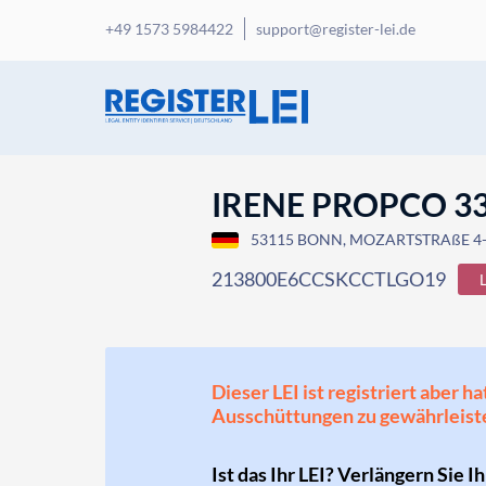
+49 1573 5984422
support@register-lei.de
IRENE PROPCO 3
53115 BONN, MOZARTSTRAßE 4-
213800E6CCSKCCTLGO19
Dieser LEI ist registriert aber
Ausschüttungen zu gewährleist
Ist das Ihr LEI? Verlängern Sie I