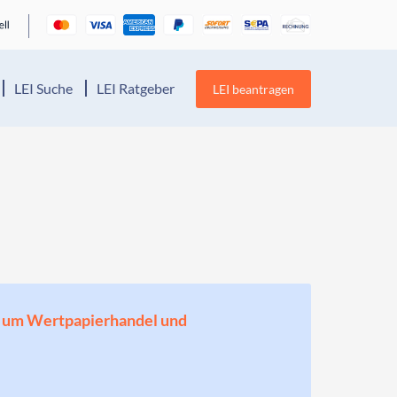
LEI Suche
LEI Ratgeber
LEI beantragen
H
en, um Wertpapierhandel und