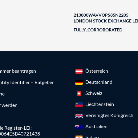
213800WAVVOPS85N2205
LONDON STOCK EXCHANGE LEI
FULLY_CORROBORATED
mmer beantragen
Österreich
Deutschland
ntity Identifier – Ratgeber
Schweiz
che
Liechtenstein
r werden
Vereinigtes Königreich
Australien
e Register-LEI:
0064E5B40721438
Indien