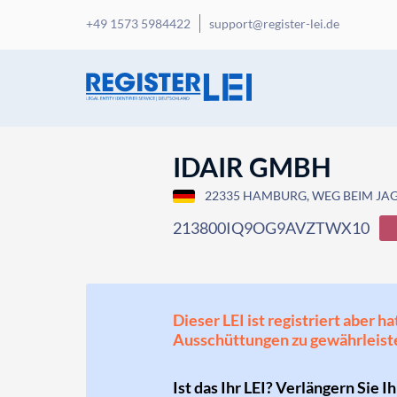
+49 1573 5984422
support@register-lei.de
IDAIR GMBH
22335 HAMBURG, WEG BEIM JAG
213800IQ9OG9AVZTWX10
Dieser LEI ist registriert aber
Ausschüttungen zu gewährleist
Ist das Ihr LEI? Verlängern Sie I