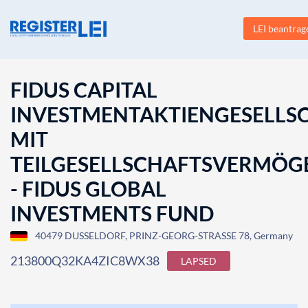
LEI beantrag
FIDUS CAPITAL
INVESTMENTAKTIENGESELLS
MIT
TEILGESELLSCHAFTSVERMÖG
- FIDUS GLOBAL
INVESTMENTS FUND
40479 DUSSELDORF, PRINZ-GEORG-STRASSE 78, Germany
213800Q32KA4ZIC8WX38
LAPSED