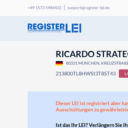
+49 1573 5984422
support@register-lei.de
RICARDO STRAT
80331 MÜNCHEN, KREUZSTRAßE 
213800TL8HWSI3T8ST43
L
Dieser LEI ist registriert aber
Ausschüttungen zu gewährleist
Ist das Ihr LEI? Verlängern Sie I