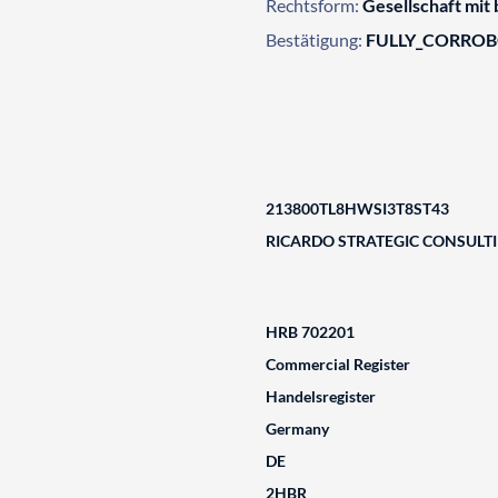
Rechtsform:
Gesellschaft mit
Bestätigung:
FULLY_CORRO
213800TL8HWSI3T8ST43
RICARDO STRATEGIC CONSULT
HRB 702201
Commercial Register
Handelsregister
Germany
DE
2HBR