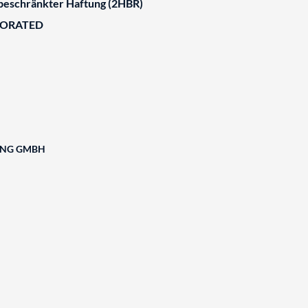
 beschränkter Haftung (2HBR)
BORATED
ING GMBH