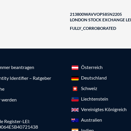
213800WAVVOPS85N2205
LONDON STOCK EXCHANGE LEI
FULLY_CORROBORATED
mmer beantragen
Österreich
Deutschland
ntity Identifier – Ratgeber
Schweiz
che
Liechtenstein
r werden
Vereinigtes Königreich
Australien
e Register-LEI:
0064E5B40721438
Indien