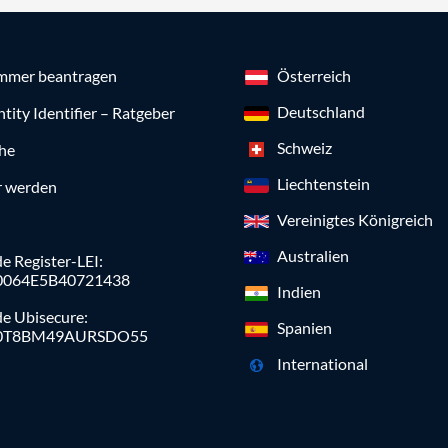
mmer beantragen
Österreich
Deutschland
ntity Identifier – Ratgeber
Schweiz
che
Liechtenstein
r werden
Vereinigtes Königreich
Australien
e Register-LEI:
0064E5B40721438
Indien
de Ubisecure:
Spanien
0T8BM49AURSDO55
International