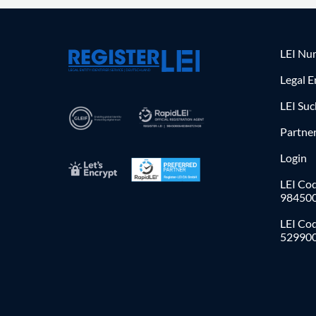
LEI Nu
Legal E
LEI Su
Partne
Login
LEI Cod
98450
LEI Co
52990