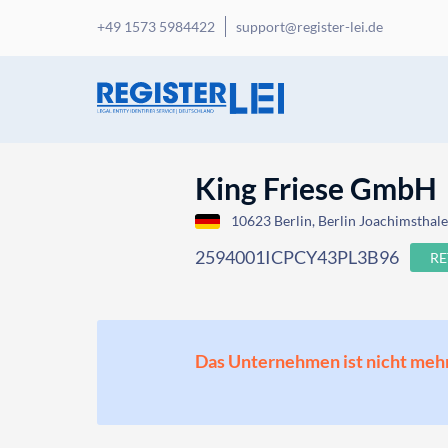
+49 1573 5984422
support@register-lei.de
King Friese GmbH
10623 Berlin, Berlin Joachimsthale
2594001ICPCY43PL3B96
RE
Das Unternehmen ist nicht mehr o