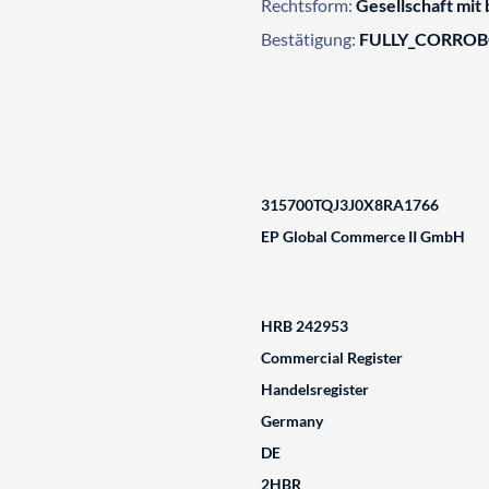
Rechtsform:
Gesellschaft mit
Bestätigung:
FULLY_CORRO
315700TQJ3J0X8RA1766
EP Global Commerce II GmbH
HRB 242953
Commercial Register
Handelsregister
Germany
DE
2HBR