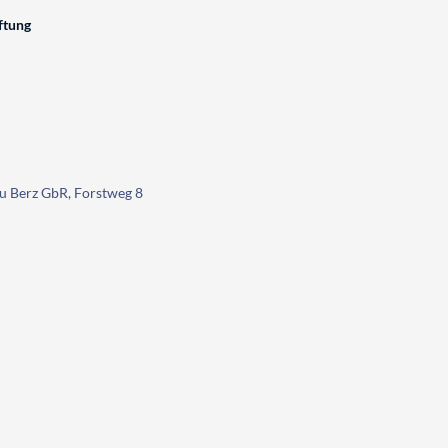
ftung
u Berz GbR, Forstweg 8