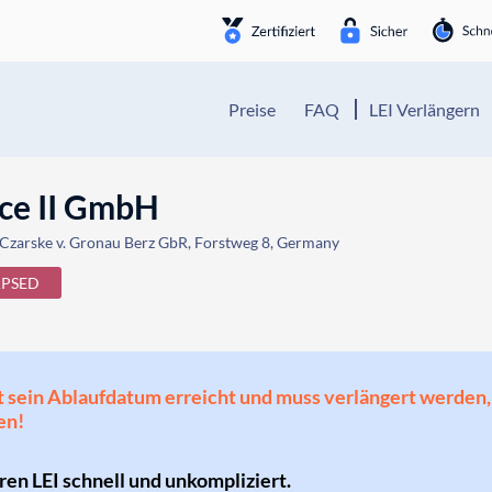
Preise
FAQ
LEI Verlängern
ce II GmbH
zarske v. Gronau Berz GbR, Forstweg 8, Germany
APSED
 hat sein Ablaufdatum erreicht und muss verlängert werd
en!
hren LEI schnell und unkompliziert.