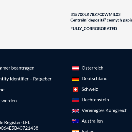
315700LK78Z7C0WMIL03
Centrální depozitář cenných papírů
FULLY_CORROBORATED
mmer beantragen
Österreich
Deutschland
ntity Identifier – Ratgeber
Schweiz
che
Liechtenstein
r werden
Vereinigtes Königreich
Australien
e Register-LEI:
0064E5B40721438
Indien