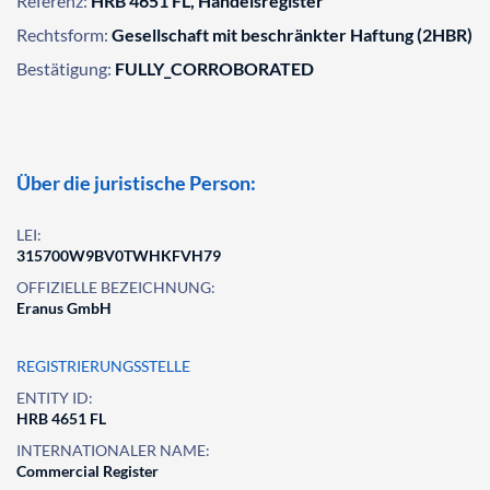
Referenz:
HRB 4651 FL, Handelsregister
Rechtsform:
Gesellschaft mit beschränkter Haftung (2HBR)
Bestätigung:
FULLY_CORROBORATED
Über die juristische Person:
LEI:
315700W9BV0TWHKFVH79
OFFIZIELLE BEZEICHNUNG:
Eranus GmbH
REGISTRIERUNGSSTELLE
ENTITY ID:
HRB 4651 FL
INTERNATIONALER NAME:
Commercial Register