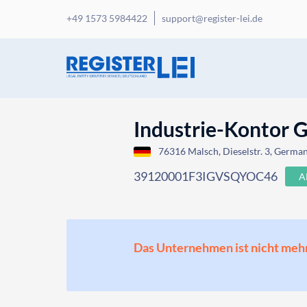
+49 1573 5984422
support@register-lei.de
Industrie-Kontor
76316 Malsch, Dieselstr. 3, Germa
39120001F3IGVSQYOC46
A
Das Unternehmen ist nicht mehr o