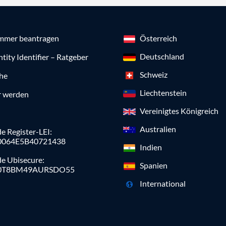
mmer beantragen
Österreich
Deutschland
ntity Identifier – Ratgeber
Schweiz
che
Liechtenstein
r werden
Vereinigtes Königreich
Australien
e Register-LEI:
0064E5B40721438
Indien
de Ubisecure:
Spanien
0T8BM49AURSDO55
International