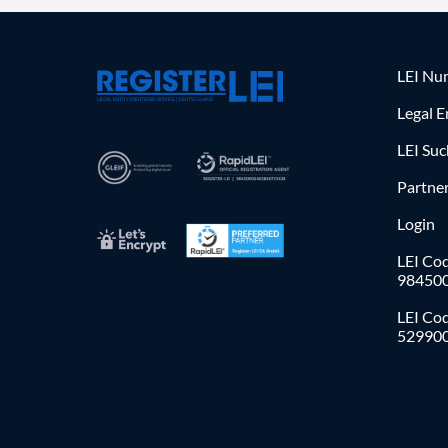
LEI Nu
Legal E
LEI Su
Partne
Login
LEI Cod
98450
LEI Co
52990