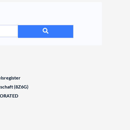
lsregister
schaft (8Z6G)
BORATED