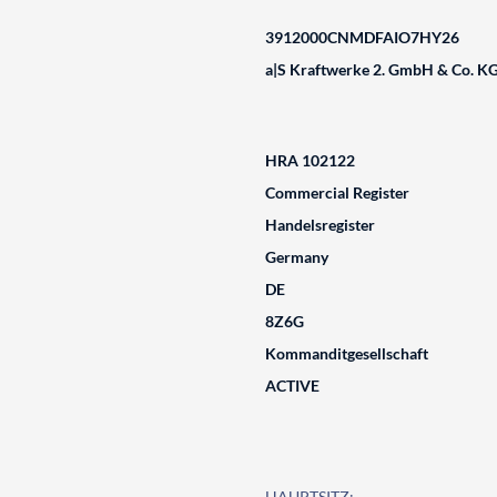
3912000CNMDFAIO7HY26
a|S Kraftwerke 2. GmbH & Co. K
HRA 102122
Commercial Register
Handelsregister
Germany
DE
8Z6G
Kommanditgesellschaft
ACTIVE
HAUPTSITZ: