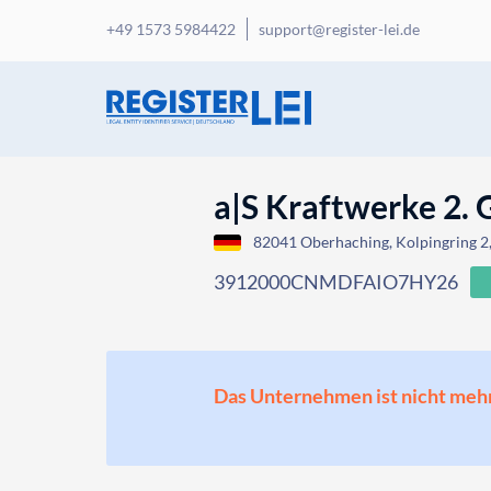
+49 1573 5984422
support@register-lei.de
a|S Kraftwerke 2.
82041 Oberhaching, Kolpingring 
3912000CNMDFAIO7HY26
Das Unternehmen ist nicht mehr o