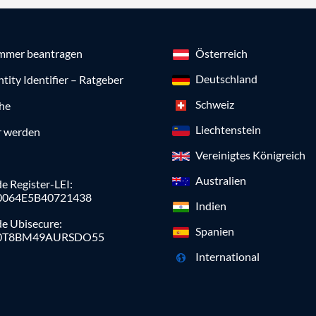
mmer beantragen
Österreich
Deutschland
ntity Identifier – Ratgeber
Schweiz
che
Liechtenstein
r werden
Vereinigtes Königreich
Australien
e Register-LEI:
0064E5B40721438
Indien
de Ubisecure:
Spanien
0T8BM49AURSDO55
International