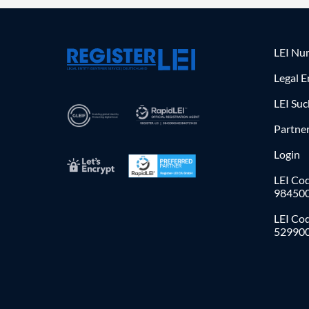
LEI Nu
Legal E
LEI Su
Partne
Login
LEI Cod
98450
LEI Co
52990