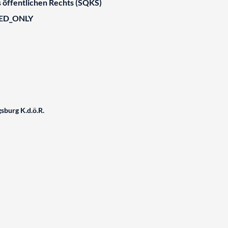
 öffentlichen Rechts (SQKS)
IED_ONLY
gsburg K.d.ö.R.