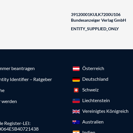
39120001KULK7200U106
Bundesanzeiger Verlag GmbH
ENTITY_SUPPLIED_ONLY
mmer beantragen
Österreich
Deutschland
ntity Identifier – Ratgeber
Schweiz
che
Liechtenstein
r werden
Vereinigtes Königreich
Australien
e Register-LEI:
0064E5B40721438
Indien