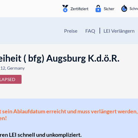
Preise
FAQ
LEI Verlängern
iheit ( bfg) Augsburg K.d.ö.R.
 112, Germany
LAPSED
 hat sein Ablaufdatum erreicht und muss verlängert werd
en!
hren LEI schnell und unkompliziert.