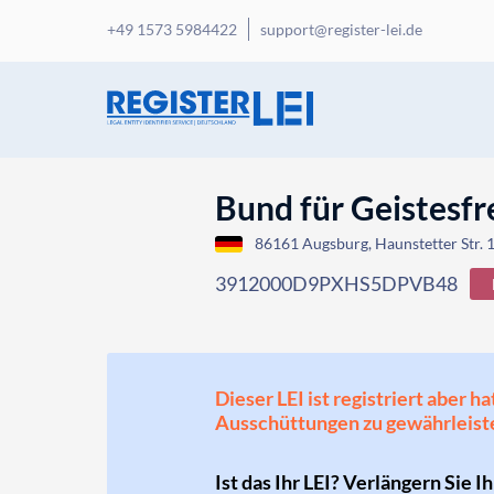
+49 1573 5984422
support@register-lei.de
Bund für Geistesfre
86161 Augsburg, Haunstetter Str.
3912000D9PXHS5DPVB48
Dieser LEI ist registriert aber
Ausschüttungen zu gewährleist
Ist das Ihr LEI? Verlängern Sie I