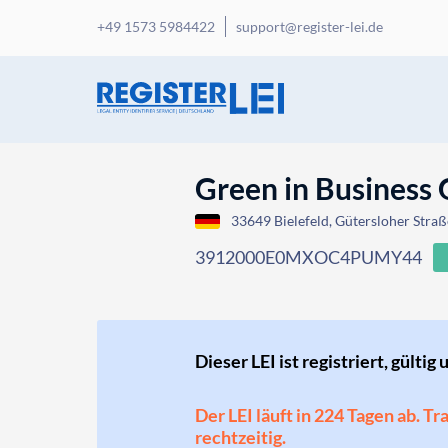
+49 1573 5984422
support@register-lei.de
Green in Busines
33649 Bielefeld, Gütersloher Stra
3912000E0MXOC4PUMY44
Dieser LEI ist registriert, gültig 
Der LEI läuft in 224 Tagen ab. T
rechtzeitig.