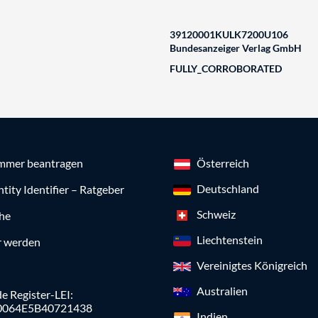
39120001KULK7200U106
Bundesanzeiger Verlag GmbH
FULLY_CORROBORATED
mmer beantragen
Österreich
Deutschland
ntity Identifier – Ratgeber
Schweiz
che
Liechtenstein
r werden
Vereinigtes Königreich
Australien
e Register-LEI:
0064E5B40721438
Indien