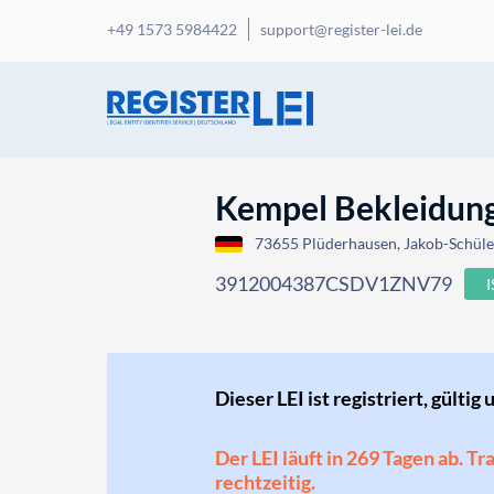
+49 1573 5984422
support@register-lei.de
Kempel Bekleidu
73655 Plüderhausen, Jakob-Schüle
3912004387CSDV1ZNV79
Dieser LEI ist registriert, gültig 
Der LEI läuft in 269 Tagen ab. T
rechtzeitig.