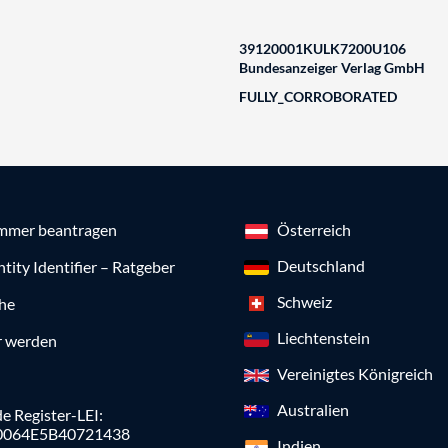
39120001KULK7200U106
Bundesanzeiger Verlag GmbH
FULLY_CORROBORATED
mmer beantragen
Österreich
Deutschland
ntity Identifier – Ratgeber
Schweiz
che
Liechtenstein
r werden
Vereinigtes Königreich
Australien
e Register-LEI:
0064E5B40721438
Indien