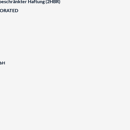
 beschränkter Haftung (2HBR)
BORATED
mbH