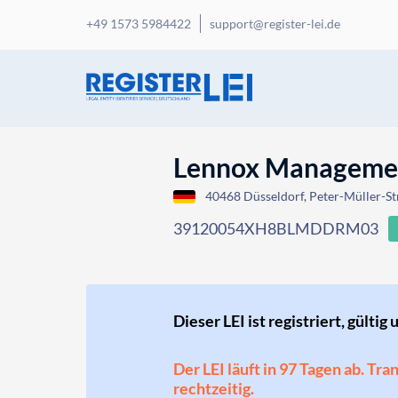
+49 1573 5984422
support@register-lei.de
Lennox Manageme
40468 Düsseldorf, Peter-Müller-S
39120054XH8BLMDDRM03
Dieser LEI ist registriert, gültig 
Der LEI läuft in 97 Tagen ab. Tr
rechtzeitig.