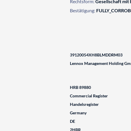
Rechtsform:
Gesellschaft mit
Bestätigung:
FULLY_CORRO
39120054XH8BLMDDRM03
Lennox Management Holding G
HRB 89880
Commercial Register
Handelsregister
Germany
DE
2HBR