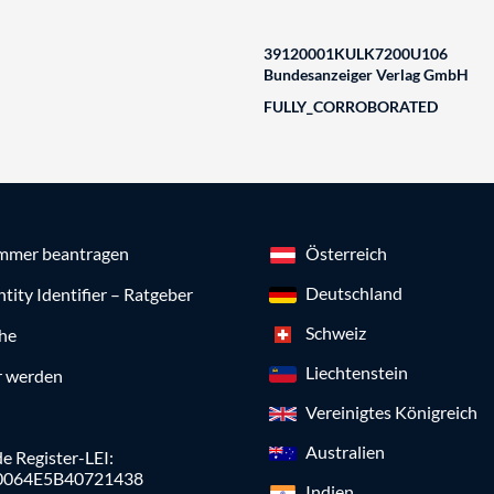
39120001KULK7200U106
Bundesanzeiger Verlag GmbH
FULLY_CORROBORATED
mmer beantragen
Österreich
Deutschland
ntity Identifier – Ratgeber
Schweiz
che
Liechtenstein
r werden
Vereinigtes Königreich
Australien
e Register-LEI:
0064E5B40721438
Indien