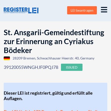
LEI beantragen
St. Ansgarii-Gemeindestiftung
zur Erinnerung an Cyriakus
Bödeker
28209 Bremen, Schwachhauser Heerstr. 40, Germany
39120055WNGHJF0PQJ78
ISSUED
Dieser LEI ist registriert, gültig und erfüllt alle
Auflagen.