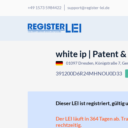
+49 1573 5984422
support@register-lei.de
white ip | Patent 
01097 Dresden, Königstraße 7, G
391200D6R24MHNOU0D33
Dieser LEI ist registriert, gültig 
Der LEI läuft in 364 Tagen ab. T
rechtzeitig.