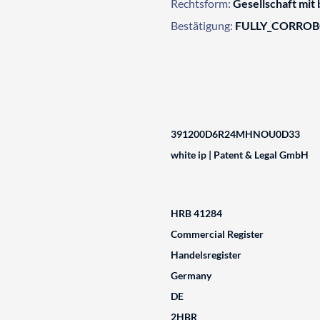
Rechtsform:
Gesellschaft mit
Bestätigung:
FULLY_CORRO
391200D6R24MHNOU0D33
white ip | Patent & Legal GmbH
HRB 41284
Commercial Register
Handelsregister
Germany
DE
2HBR