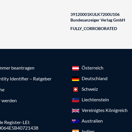
39120001KULK7200U106
Bundesanzeiger Verlag GmbH
FULLY_CORROBORATED
mmer beantragen
Österreich
Deutschland
ntity Identifier – Ratgeber
Schweiz
che
Liechtenstein
r werden
Vereinigtes Königreich
Australien
e Register-LEI:
0064E5B40721438
Indien