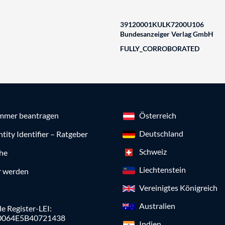
39120001KULK7200U106
Bundesanzeiger Verlag GmbH
FULLY_CORROBORATED
mmer beantragen
Österreich
Deutschland
ntity Identifier – Ratgeber
Schweiz
che
Liechtenstein
r werden
Vereinigtes Königreich
Australien
e Register-LEI:
0064E5B40721438
Indien