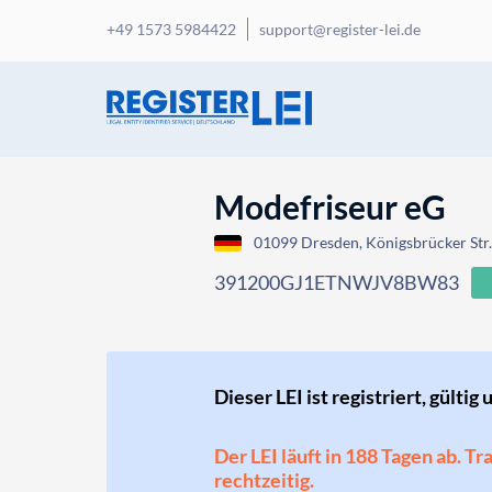
+49 1573 5984422
support@register-lei.de
Modefriseur eG
01099 Dresden, Königsbrücker Str
391200GJ1ETNWJV8BW83
Dieser LEI ist registriert, gültig 
Der LEI läuft in 188 Tagen ab. T
rechtzeitig.