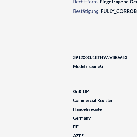
Rechtsform:
Eingetragene Ge
Bestätigung:
FULLY_CORRO
391200GJ1ETNWJV8BW83
Modefriseur eG
GnR 184
Commercial Register
Handelsregister
Germany
DE
AZFE