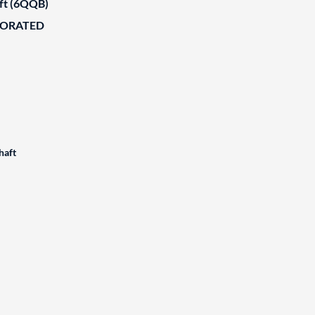
aft (6QQB)
BORATED
haft