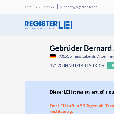
+49 1573 5984422
support@register-lei.de
Gebrüder Bernard 
93161 Sinzing, Laberstr. 7, German
391200HMUZIBRLSRXI26
Dieser LEI ist registriert, gültig 
Der LEI läuft in 53 Tagen ab. Tr
rechtzeitig.