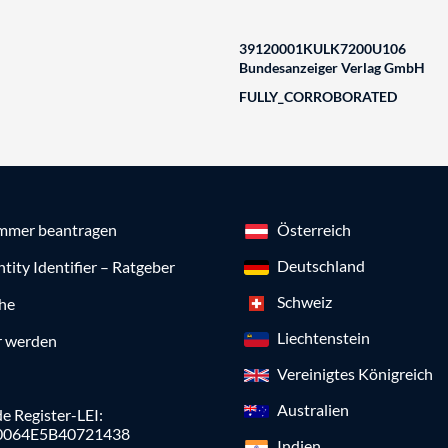
39120001KULK7200U106
Bundesanzeiger Verlag GmbH
FULLY_CORROBORATED
mmer beantragen
Österreich
Deutschland
ntity Identifier – Ratgeber
Schweiz
che
Liechtenstein
r werden
Vereinigtes Königreich
Australien
e Register-LEI:
0064E5B40721438
Indien