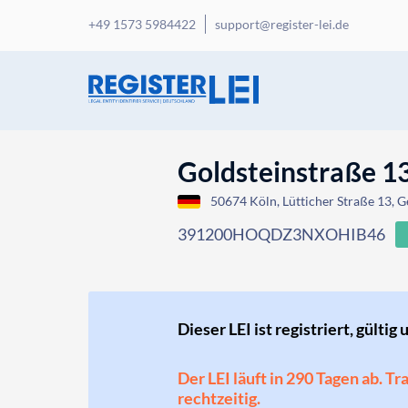
+49 1573 5984422
support@register-lei.de
Goldsteinstraße 
50674 Köln, Lütticher Straße 13, 
391200HOQDZ3NXOHIB46
Dieser LEI ist registriert, gültig 
Der LEI läuft in 290 Tagen ab. T
rechtzeitig.