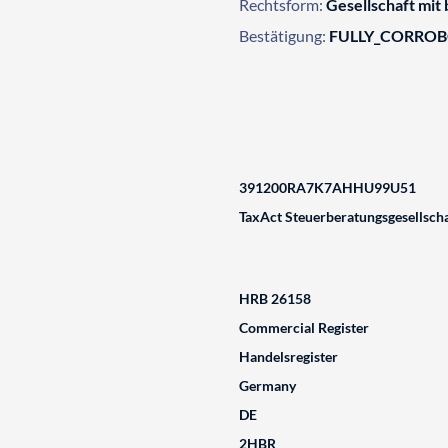
Rechtsform:
Gesellschaft mit
Bestätigung:
FULLY_CORRO
391200RA7K7AHHU99U51
TaxAct Steuerberatungsgesellsch
HRB 26158
Commercial Register
Handelsregister
Germany
DE
2HBR