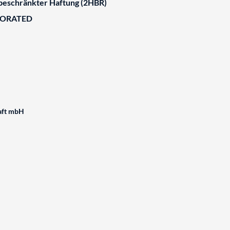
 beschränkter Haftung (2HBR)
BORATED
aft mbH