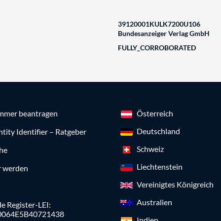
39120001KULK7200U106
Bundesanzeiger Verlag GmbH
FULLY_CORROBORATED
mmer beantragen
Österreich
Deutschland
ntity Identifier – Ratgeber
Schweiz
che
Liechtenstein
r werden
Vereinigtes Königreich
Australien
e Register-LEI:
0064E5B40721438
Indien