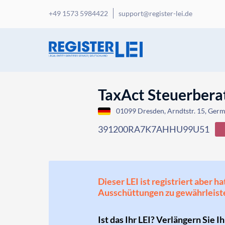
+49 1573 5984422
support@register-lei.de
TaxAct Steuerbera
01099 Dresden, Arndtstr. 15, Ger
391200RA7K7AHHU99U51
Dieser LEI ist registriert aber
Ausschüttungen zu gewährleist
Ist das Ihr LEI? Verlängern Sie I