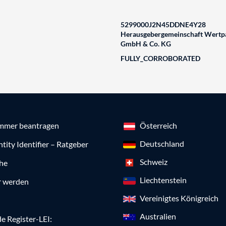
5299000J2N45DDNE4Y28
Herausgebergemeinschaft Wertpa
GmbH & Co. KG
FULLY_CORROBORATED
mmer beantragen
Österreich
Deutschland
ntity Identifier – Ratgeber
Schweiz
che
Liechtenstein
r werden
Vereinigtes Königreich
Australien
e Register-LEI: