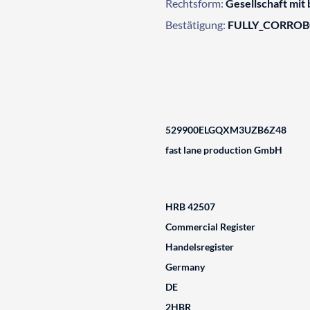
Rechtsform:
Gesellschaft mit
Bestätigung:
FULLY_CORRO
529900ELGQXM3UZB6Z48
fast lane production GmbH
HRB 42507
Commercial Register
Handelsregister
Germany
DE
2HBR