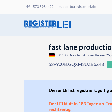
+49 1573 5984422
support@register-lei.de
fast lane product
01108 Dresden, An den Birken 25
529900ELGQXM3UZB6Z48
Dieser LEI ist registriert, gültig 
Der LEI läuft in 183 Tagen ab. T
rechtzeitig.