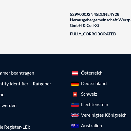
5299000J2N45DDNE4Y28
Herausgebergemeinschaft Wertpa
GmbH & Co. KG
FULLY_CORROBORATED
mmer beantragen
Österreich
Deutschland
ntity Identifier – Ratgeber
Schweiz
che
Liechtenstein
r werden
Vereinigtes Königreich
Australien
e Register-LEI: