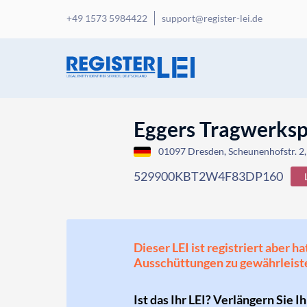
+49 1573 5984422
support@register-lei.de
Eggers Tragwerks
01097 Dresden, Scheunenhofstr. 2
529900KBT2W4F83DP160
Dieser LEI ist registriert aber
Ausschüttungen zu gewährleist
Ist das Ihr LEI? Verlängern Sie I