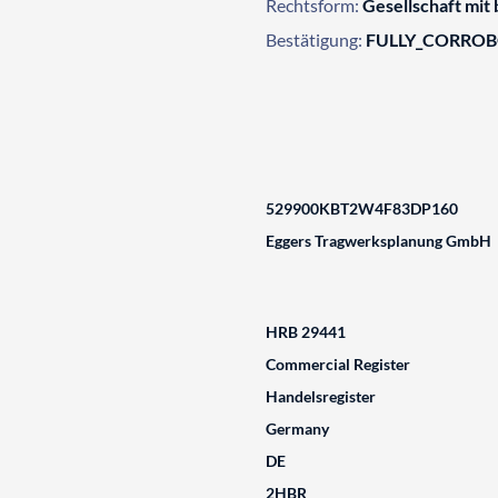
Rechtsform:
Gesellschaft mit
Bestätigung:
FULLY_CORRO
529900KBT2W4F83DP160
Eggers Tragwerksplanung GmbH
HRB 29441
Commercial Register
Handelsregister
Germany
DE
2HBR