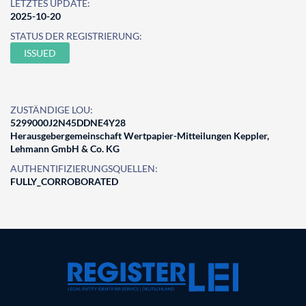
LETZTES UPDATE:
2025-10-20
STATUS DER REGISTRIERUNG:
ISSUED
ZUSTÄNDIGE LOU:
5299000J2N45DDNE4Y28
Herausgebergemeinschaft Wertpapier-Mitteilungen Keppler,
Lehmann GmbH & Co. KG
AUTHENTIFIZIERUNGSQUELLEN:
FULLY_CORROBORATED