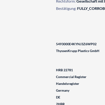
Rechtsform:
Gesellschaft mit
Bestätigung:
FULLY_CORRO
5493000E4KYNJ3Z6WP02
ThyssenKrupp Plastics GmbH
HRB 22781
Commercial Register
Handelsregister
Germany
DE
2HBR