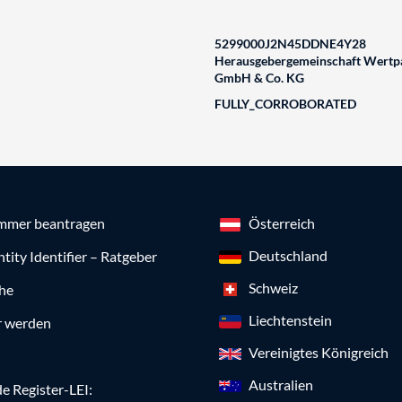
5299000J2N45DDNE4Y28
Herausgebergemeinschaft Wertpa
GmbH & Co. KG
FULLY_CORROBORATED
mmer beantragen
Österreich
Deutschland
ntity Identifier – Ratgeber
Schweiz
che
Liechtenstein
r werden
Vereinigtes Königreich
Australien
e Register-LEI: