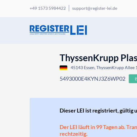
+49 1573 5984422
support@register-lei.de
ThyssenKrupp Pla
45143 Essen, ThyssenKrupp Allee 
5493000E4KYNJ3Z6WP02
Dieser LEI ist registriert, gültig 
Der LEI läuft in 99 Tagen ab. Tr
rechtzeitig.