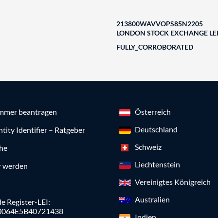
213800WAVVOPS85N2205
LONDON STOCK EXCHANGE LEI
FULLY_CORROBORATED
mmer beantragen
Österreich
Deutschland
ntity Identifier – Ratgeber
Schweiz
che
Liechtenstein
r werden
Vereinigtes Königreich
Australien
e Register-LEI:
0064E5B40721438
Indien