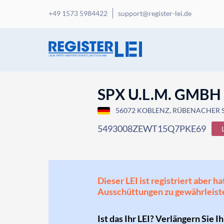
+49 1573 5984422
support@register-lei.de
SPX U.L.M. GMBH
56072 KOBLENZ, RÜBENACHER ST
5493008ZEWT15Q7PKE69
Dieser LEI ist registriert aber
Ausschüttungen zu gewährleist
Ist das Ihr LEI? Verlängern Sie I