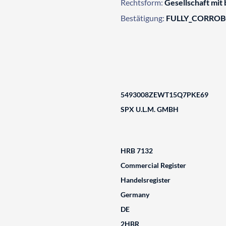
Rechtsform:
Gesellschaft mit
Bestätigung:
FULLY_CORRO
5493008ZEWT15Q7PKE69
SPX U.L.M. GMBH
HRB 7132
Commercial Register
Handelsregister
Germany
DE
2HBR