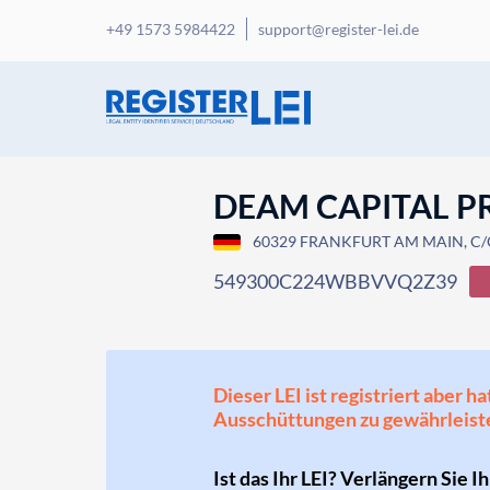
+49 1573 5984422
support@register-lei.de
DEAM CAPITAL P
60329 FRANKFURT AM MAIN, C
549300C224WBBVVQ2Z39
Dieser LEI ist registriert aber
Ausschüttungen zu gewährleist
Ist das Ihr LEI? Verlängern Sie I