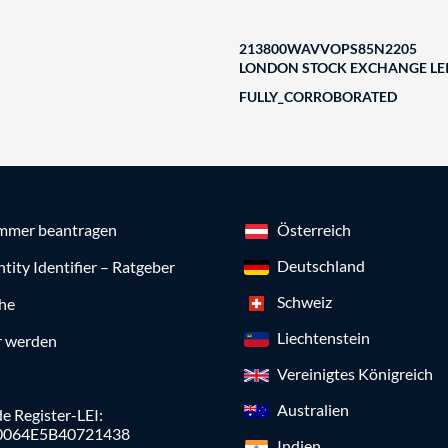
213800WAVVOPS85N2205
LONDON STOCK EXCHANGE LEI
FULLY_CORROBORATED
mmer beantragen
Österreich
Deutschland
ntity Identifier – Ratgeber
Schweiz
che
Liechtenstein
r werden
Vereinigtes Königreich
Australien
e Register-LEI:
0064E5B40721438
Indien