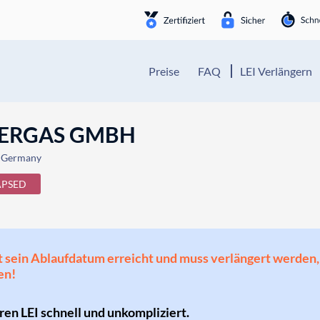
Preise
FAQ
LEI Verlängern
NERGAS GMBH
 Germany
APSED
 hat sein Ablaufdatum erreicht und muss verlängert werd
en!
hren LEI schnell und unkompliziert.