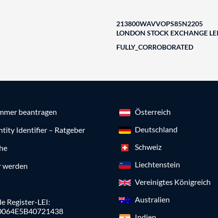
213800WAVVOPS85N2205
LONDON STOCK EXCHANGE LEI
FULLY_CORROBORATED
mmer beantragen
Österreich
Deutschland
ntity Identifier – Ratgeber
Schweiz
che
Liechtenstein
r werden
Vereinigtes Königreich
Australien
e Register-LEI:
0064E5B40721438
Indien