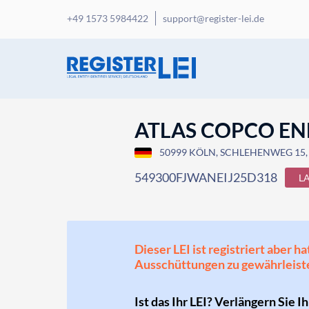
+49 1573 5984422
support@register-lei.de
ATLAS COPCO E
50999 KÖLN, SCHLEHENWEG 15,
549300FJWANEIJ25D318
L
Dieser LEI ist registriert aber
Ausschüttungen zu gewährleist
Ist das Ihr LEI? Verlängern Sie I