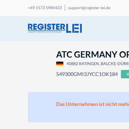
+49 1573 5984422
support@register-lei.de
ATC GERMANY O
40882 RATINGEN, BALCKE-DÜRR-
549300GMI3JYCC1OK184
Das Unternehmen ist nicht mehr o