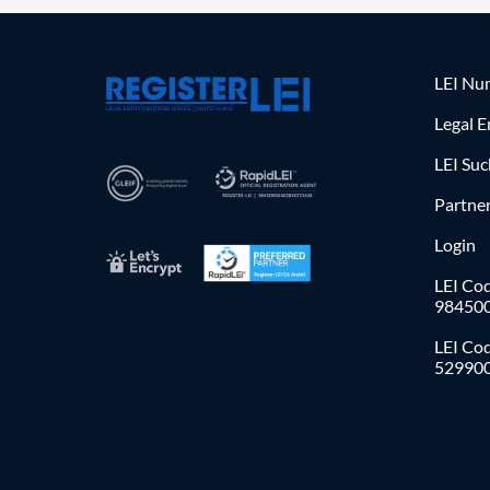
LEI Nu
Legal E
LEI Su
Partne
Login
LEI Cod
98450
LEI Co
52990