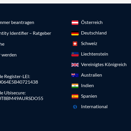
mmer beantragen
Österreich
Deutschland
ntity Identifier – Ratgeber
Schweiz
che
Liechtenstein
r werden
Vereinigtes Königreich
Australien
e Register-LEI:
0064E5B40721438
Indien
de Ubisecure:
Spanien
0T8BM49AURSDO55
International