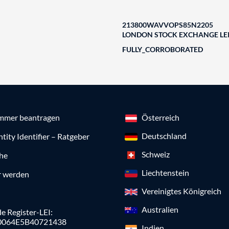
213800WAVVOPS85N2205
LONDON STOCK EXCHANGE LEI
FULLY_CORROBORATED
mmer beantragen
Österreich
Deutschland
ntity Identifier – Ratgeber
Schweiz
che
Liechtenstein
r werden
Vereinigtes Königreich
Australien
e Register-LEI:
0064E5B40721438
Indien