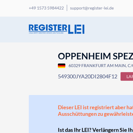
+49 1573 5984422
support@register-lei.de
OPPENHEIM SPEZI
60329 FRANKFURT AM MAIN, C
549300JYA20DI2804F12
LA
Dieser LEI ist registriert aber
Ausschüttungen zu gewährleist
Ist das Ihr LEI? Verlängern Sie I