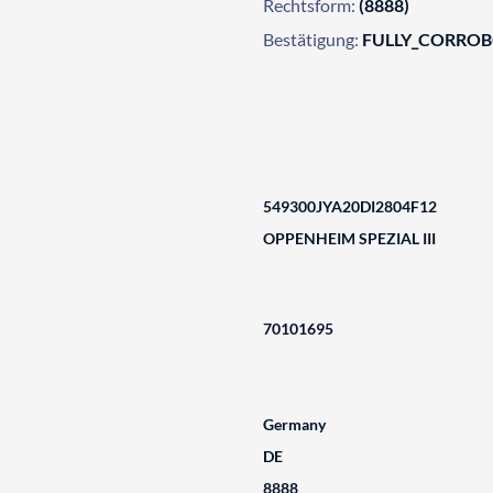
Rechtsform:
(8888)
Bestätigung:
FULLY_CORRO
549300JYA20DI2804F12
OPPENHEIM SPEZIAL III
70101695
Germany
DE
8888