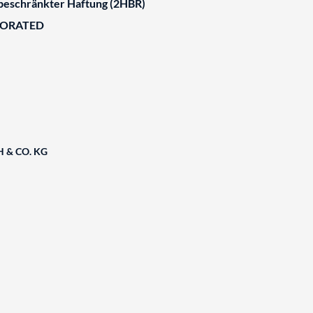
 beschränkter Haftung (2HBR)
BORATED
 & CO. KG