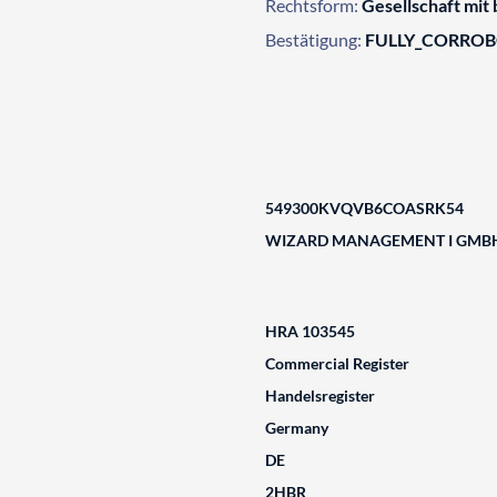
Rechtsform:
Gesellschaft mit
Bestätigung:
FULLY_CORRO
549300KVQVB6COASRK54
WIZARD MANAGEMENT I GMBH
HRA 103545
Commercial Register
Handelsregister
Germany
DE
2HBR