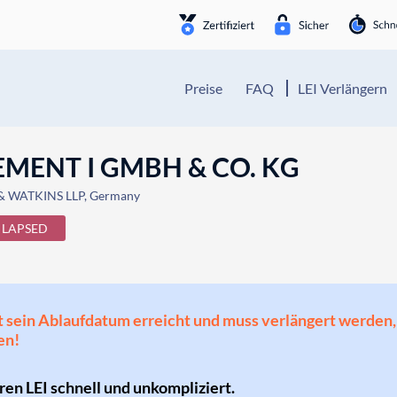
Preise
FAQ
LEI Verlängern
ENT I GMBH & CO. KG
 WATKINS LLP, Germany
LAPSED
 hat sein Ablaufdatum erreicht und muss verlängert werd
en!
hren LEI schnell und unkompliziert.