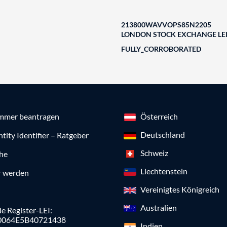
213800WAVVOPS85N2205
LONDON STOCK EXCHANGE LEI
FULLY_CORROBORATED
mmer beantragen
Österreich
Deutschland
ntity Identifier – Ratgeber
Schweiz
che
Liechtenstein
r werden
Vereinigtes Königreich
Australien
e Register-LEI:
0064E5B40721438
Indien