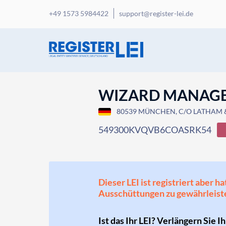
+49 1573 5984422
support@register-lei.de
WIZARD MANAGEM
80539 MÜNCHEN, C/O LATHAM &
549300KVQVB6COASRK54
Dieser LEI ist registriert aber
Ausschüttungen zu gewährleist
Ist das Ihr LEI? Verlängern Sie I