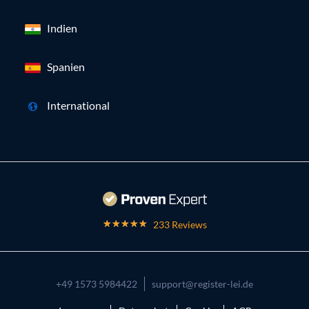
Indien
Spanien
International
233 Reviews
+49 1573 5984422
support@register-lei.de