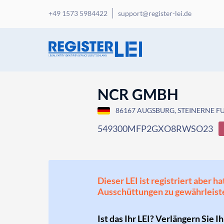
+49 1573 5984422
support@register-lei.de
NCR GMBH
86167 AUGSBURG, STEINERNE FU
549300MFP2GXO8RWSO23
Dieser LEI ist registriert aber
Ausschüttungen zu gewährleist
Ist das Ihr LEI? Verlängern Sie I