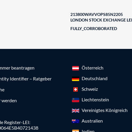
213800WAVVOPS85N2205
LONDON STOCK EXCHANGE LEI
FULLY_CORROBORATED
mmer beantragen
Österreich
Deutschland
ntity Identifier – Ratgeber
Schweiz
che
Liechtenstein
r werden
Vereinigtes Königreich
Australien
e Register-LEI:
0064E5B40721438
Indien