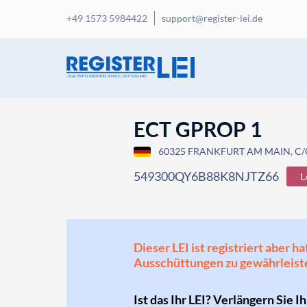
+49 1573 5984422
support@register-lei.de
ECT GPROP 1
60325 FRANKFURT AM MAIN, C
549300QY6B88K8NJTZ66
L
Dieser LEI ist registriert aber
Ausschüttungen zu gewährleist
Ist das Ihr LEI? Verlängern Sie I