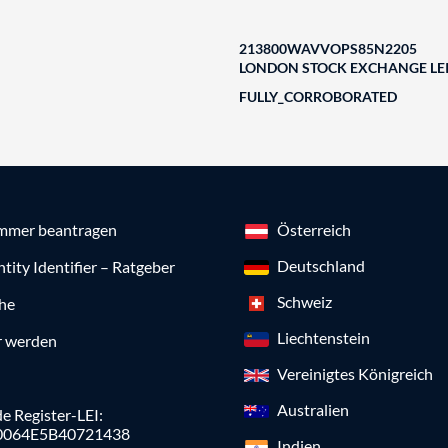
213800WAVVOPS85N2205
LONDON STOCK EXCHANGE LEI
FULLY_CORROBORATED
mmer beantragen
Österreich
Deutschland
ntity Identifier – Ratgeber
Schweiz
che
Liechtenstein
r werden
Vereinigtes Königreich
Australien
e Register-LEI:
0064E5B40721438
Indien