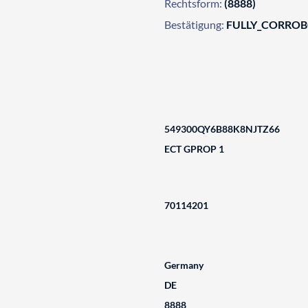
Rechtsform:
(8888)
Bestätigung:
FULLY_CORRO
549300QY6B88K8NJTZ66
ECT GPROP 1
70114201
Germany
DE
8888