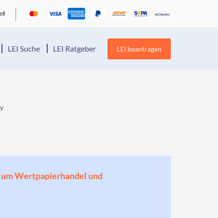
LEI Suche
LEI Ratgeber
LEI beantragen
y
en, um Wertpapierhandel und