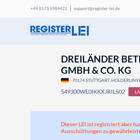
+49 1573 5984422
support@register-lei.de
DREILÄNDER BETE
GMBH & CO. KG
70174 STUTTGART, HÖLDERLINST
549300WE0IKKXJRILS02
L
Dieser LEI ist registriert aber
Ausschüttungen zu gewährleist