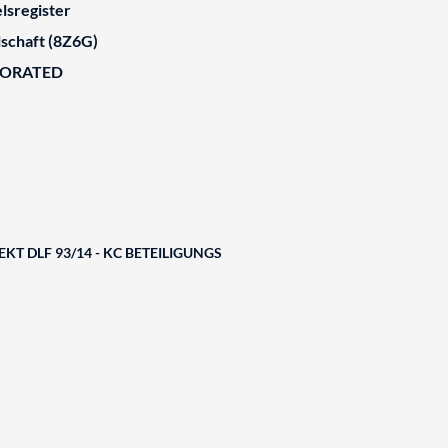
lsregister
schaft (8Z6G)
BORATED
KT DLF 93/14 - KC BETEILIGUNGS