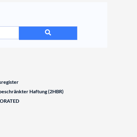
register
 beschränkter Haftung (2HBR)
BORATED