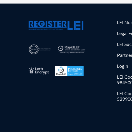
LEI Nu
Legal E
LEI Su
Partne
Login
LEI Cod
98450
LEI Co
52990