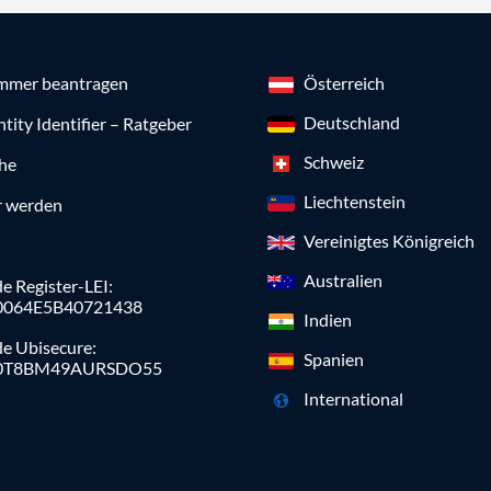
mmer beantragen
Österreich
Deutschland
ntity Identifier – Ratgeber
Schweiz
che
Liechtenstein
r werden
Vereinigtes Königreich
Australien
e Register-LEI:
0064E5B40721438
Indien
de Ubisecure:
Spanien
0T8BM49AURSDO55
International