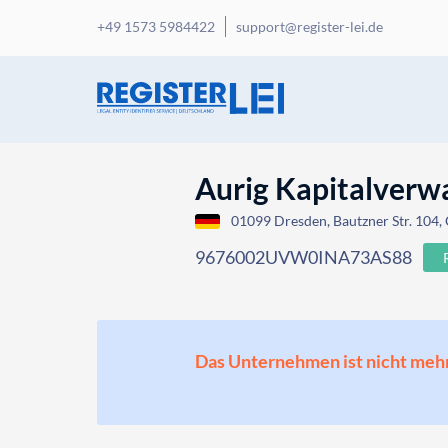
+49 1573 5984422
support@register-lei.de
Aurig Kapitalver
01099 Dresden, Bautzner Str. 104
9676002UVW0INA73AS88
Das Unternehmen ist nicht mehr o