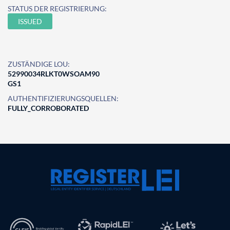
STATUS DER REGISTRIERUNG:
ISSUED
ZUSTÄNDIGE LOU:
52990034RLKT0WSOAM90
GS1
AUTHENTIFIZIERUNGSQUELLEN:
FULLY_CORROBORATED