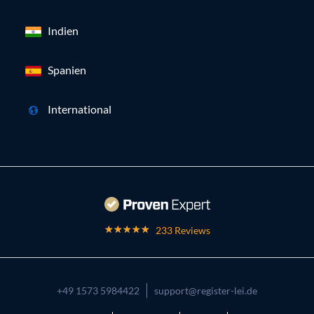
Indien
Spanien
International
233 Reviews
+49 1573 5984422
support@register-lei.de