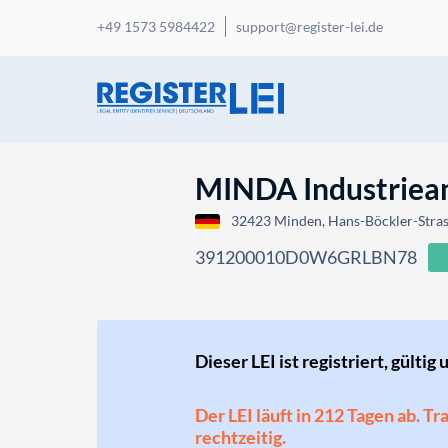
+49 1573 5984422
support@register-lei.de
MINDA Industrie
32423 Minden, Hans-Böckler-Stra
391200010D0W6GRLBN78
Dieser LEI ist registriert, gültig 
Der LEI läuft in 212 Tagen ab. T
rechtzeitig.