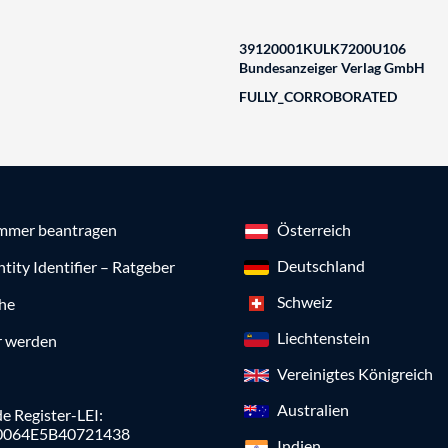
39120001KULK7200U106
Bundesanzeiger Verlag GmbH
FULLY_CORROBORATED
mmer beantragen
Österreich
Deutschland
ntity Identifier – Ratgeber
Schweiz
che
Liechtenstein
r werden
Vereinigtes Königreich
Australien
e Register-LEI:
0064E5B40721438
Indien